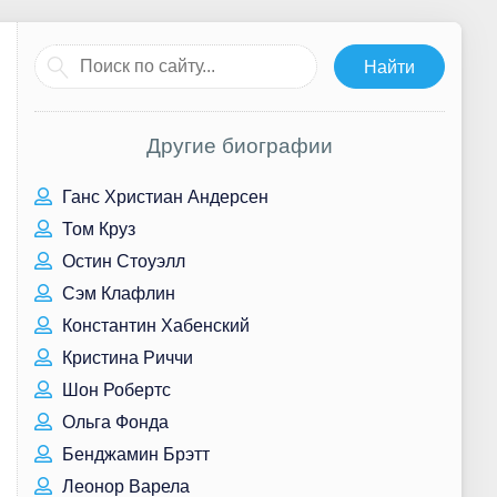
Другие биографии
Ганс Христиан Андерсен
Том Круз
Остин Стоуэлл
Сэм Клафлин
Константин Хабенский
Кристина Риччи
Шон Робертс
Ольга Фонда
Бенджамин Брэтт
Леонор Варела