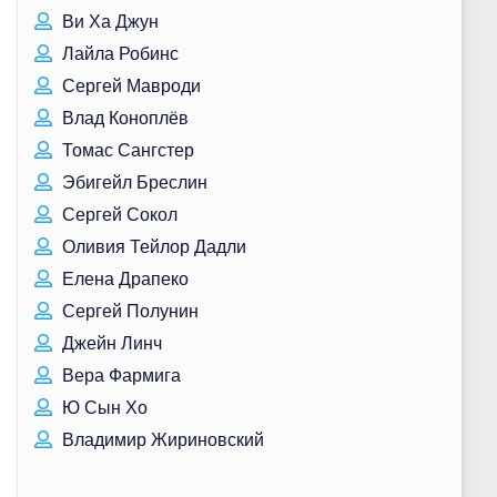
Ви Ха Джун
Лайла Робинс
Сергей Мавроди
Влад Коноплёв
Томас Сангстер
Эбигейл Бреслин
Сергей Сокол
Оливия Тейлор Дадли
Елена Драпеко
Сергей Полунин
Джейн Линч
Вера Фармига
Ю Сын Хо
Владимир Жириновский