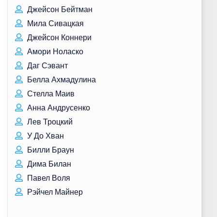
Джейсон Бейтман
Мила Сивацкая
Джейсон Коннери
Амори Ноласко
Даг Сэвант
Белла Ахмадулина
Стелла Маив
Анна Андрусенко
Лев Троцкий
У До Хван
Билли Браун
Дима Билан
Павел Воля
Рэйчел Майнер