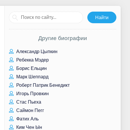
Другие биографии
Александр Цыпкин
Ребекка Мэдер
Борис Ельцин
Марк Шеппард
Роберт Патрик Бенедикт
Игорь Провкин
Стас Пьеха
Саймон Пегг
Фатих Аль
Ким Чен Ын