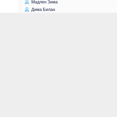
Мадлен Зима
Дима Билан
Андрей Водопьянов
Майкл Дункан
Скотт Граймз
Гари Олдман
Лора Марано
Александр Клячин
Виктор Вержбицкий
Дуэйн Мартин
Оскар Нуньес
Дэвид Литч
Влад Коноплёв
Клеа ДюВалл
Наталья Гончарова
Юнна Мориц