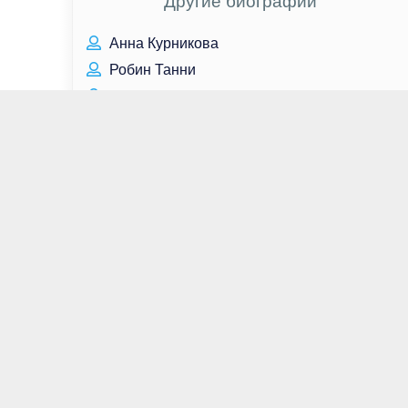
Другие биографии
Анна Курникова
Робин Танни
Алисе Брага
Филипп Янковский
Никита Ефремов
Игорь Петренко
Даниил Страхов
Энни Вершинг
Лина Хиди
Барбара Стэнвик
Милли Бобби Браун
Дилан Спроус
Кевин Зегерс
Ирина Безрукова