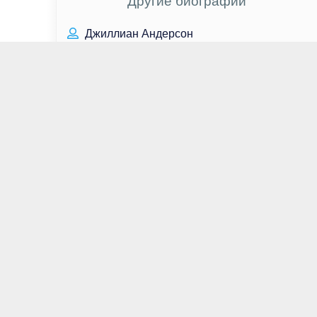
Другие биографии
Джиллиан Андерсон
Игорь Тальков
Алексей Морозов
Наталья Подольская
Ирина Антоненко
Джулия Голден Теллес
Кейси Аффлек
Леонид Юзефович
Ана О’Райли
Ноа Шнапп
Эмбер Стивенс
Джордана Брюстер
Лили Симмонс
Лия Ахеджакова