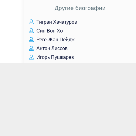
Другие биографии
Тигран Хачатуров
Син Вон Хо
Реге-Жан Пейдж
Антон Лиссов
Игорь Пушкарев
Роузи Хантингтон-Уайтли
Мерьем Узерли
Майара Уолш
Ли Тергесен
Сергей Стадлер
Анна Кендрик
Адриано Челентано
Наталья Варлей