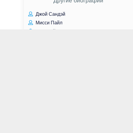
Другие биографии
Джой Сандэй
Мисси Пайл
Винг Реймз
Остин Батлер
Томас Ф. Уилсон
Митч Пиледжи
Лариса Лужина
Маргарита Назарова
Егор Крид
Сандрин Холт
Марк Мозес
Василий Анохин
Илья Баланин
Форест Уитакер