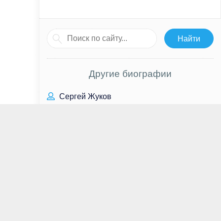
Другие биографии
Сергей Жуков
Николас Кейдж
Уильям Фолкнер
Сара Вайсгласс
Ким Сон Хо
Сандра Буллок
Альфред Энок
Мюжде Узман
Андрей Альшевских