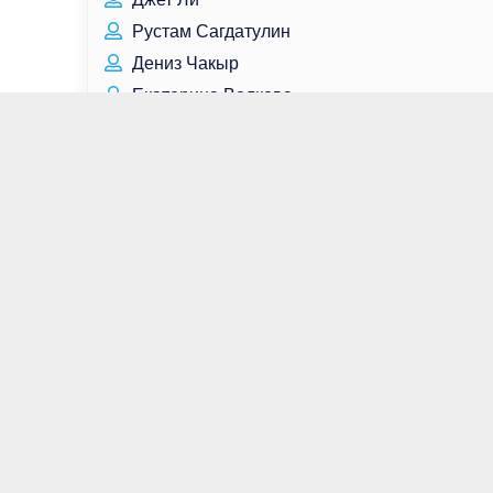
Рустам Сагдатулин
Дениз Чакыр
Екатерина Волкова
Никита Михайловский
Элвис Пресли
Валентин Белькевич
Мэдисон Девенпорт
Константин Паустовский
Лора Хэрриер
Александр Матовников
Владимир Басов
Таисса Фармига
Кайл Галлнер
Алексей Доронкин
Кристина Кокс