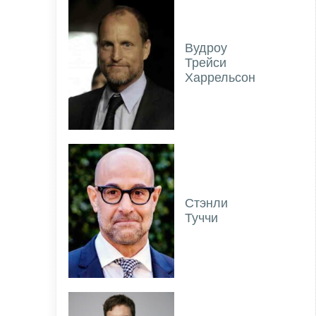
Вудроу
Трейси
Харрельсон
Стэнли
Туччи