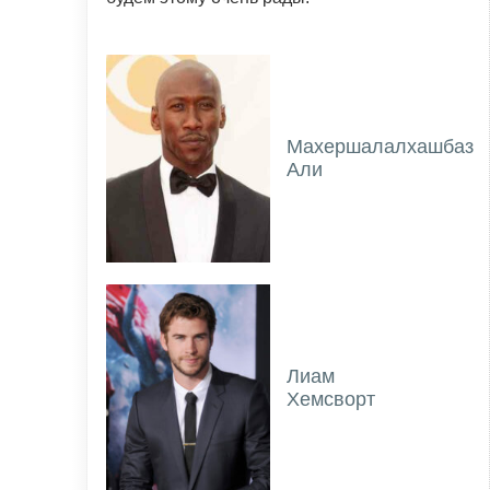
Махершалалхашбаз
Али
Лиам
Хемсворт