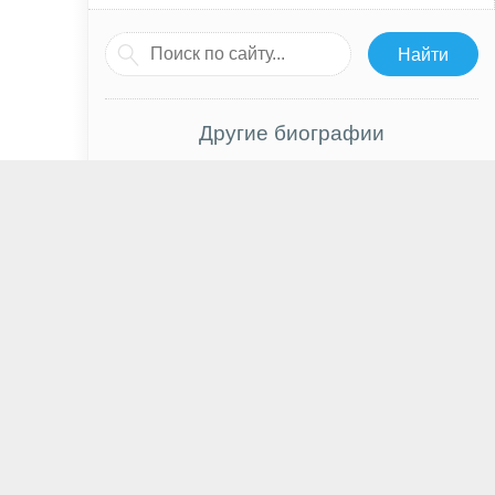
Другие биографии
Кирнан Шипка
Марк Пеллегрино
Фрейя Аллан
Тери Поло
Бен Майлз
Кэтрин Ньютон
Чак Паланик
Владимир Новиков
Ким Су Ан
Джейсон Льюис