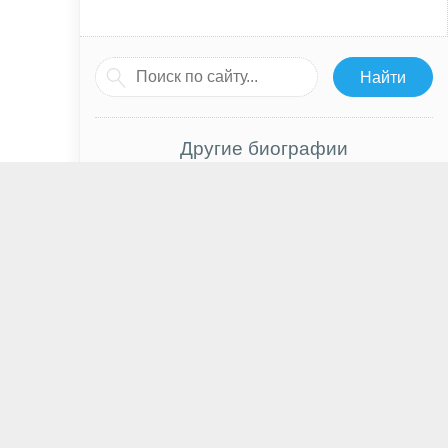
Другие биографии
Джулиана Харкви
Синтия Никсон
Николай Гончар
Кейт Мосс
Дарья Донцова
Оксана Мартыненко
Владимир Мау
Анатолий Цой
Киллиан Мёрфи