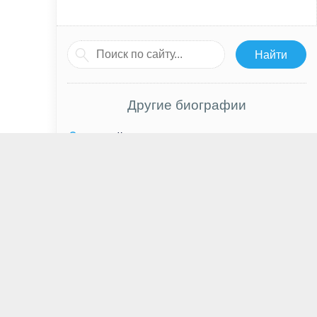
Другие биографии
Сергей Лысюк
Ник Чинланд
Алиса Фрейндлих
Николай Рубцов
Дэвид Теннант
Ясемин Аллен
Таня Реймонд
Фредди Хаймор
Чхве Джин Хёк