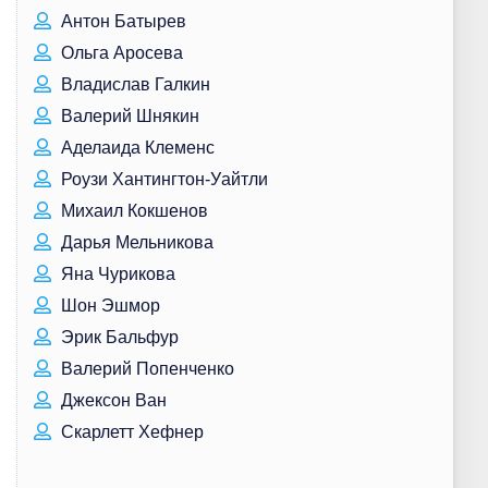
Антон Батырев
Ольга Аросева
Владислав Галкин
Валерий Шнякин
Аделаида Клеменс
Роузи Хантингтон-Уайтли
Михаил Кокшенов
Дарья Мельникова
Яна Чурикова
Шон Эшмор
Эрик Бальфур
Валерий Попенченко
Джексон Ван
Скарлетт Хефнер