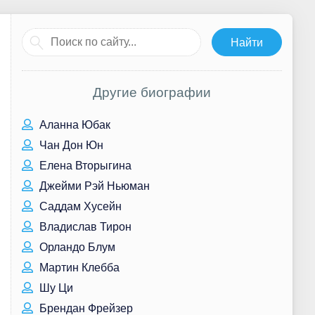
Другие биографии
Аланна Юбак
Чан Дон Юн
Елена Вторыгина
Джейми Рэй Ньюман
Саддам Хусейн
Владислав Тирон
Орландо Блум
Мартин Клебба
Шу Ци
Брендан Фрейзер