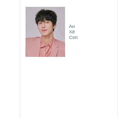
Ан
Хё
Соп