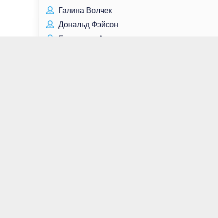
Галина Волчек
Дональд Фэйсон
Елизавета Арзамасова
Сара Полсон
Валерий Сёмин
Михаил Калашников
Дастин Хоффман
Вигго Мортенсен
Ребекка Мэдер
Иосиф Бродский
Роджер Барт
Ян Ми
Пак Хэ Су
Мадлен Зима
Максим Иванов