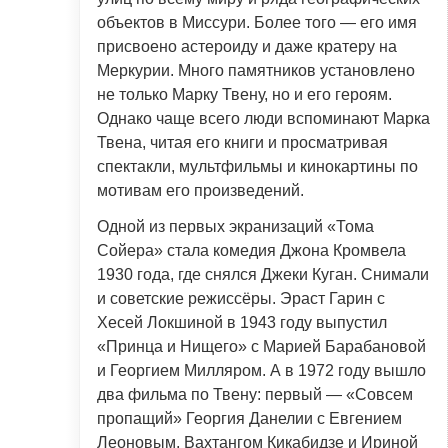
объектов в Миссури. Более того — его имя
присвоено астероиду и даже кратеру на
Меркурии. Много памятников установлено
не только Марку Твену, но и его героям.
Однако чаще всего люди вспоминают Марка
Твена, читая его книги и просматривая
спектакли, мультфильмы и кинокартины по
мотивам его произведений.
Одной из первых экранизаций «Тома
Сойера» стала комедия Джона Кромвела
1930 года, где снялся Джеки Куган. Снимали
и советские режиссёры. Эраст Гарин с
Хесей Локшиной в 1943 году выпустил
«Принца и Нищего» с Марией Барабановой
и Георгием Милляром. А в 1972 году вышло
два фильма по Твену: первый — «Совсем
пропащий» Георгия Данелии с Евгением
Леоновым, Вахтангом Кикабидзе и Ириной