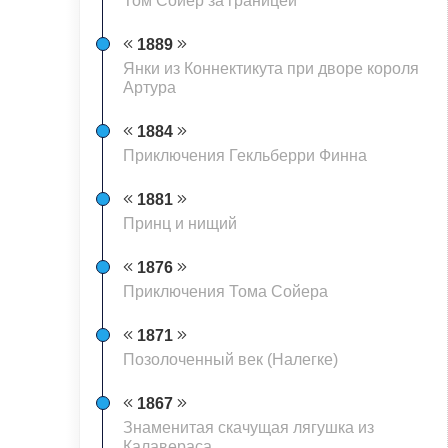
Том Сойер за границей
1889
Янки из Коннектикута при дворе короля
Артура
1884
Приключения Гекльберри Финна
1881
Принц и нищий
1876
Приключения Тома Сойера
1871
Позолоченный век (Налегке)
1867
Знаменитая скачущая лягушка из
Калавераса