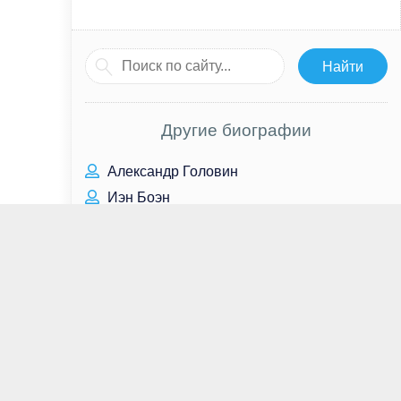
Другие биографии
Александр Головин
Иэн Боэн
Григорий Аникеев
Леди Гага
Макс Мингелла
Александр Блок
Криста Миллер
Эмбер Стивенс
Юлия Бехтерева