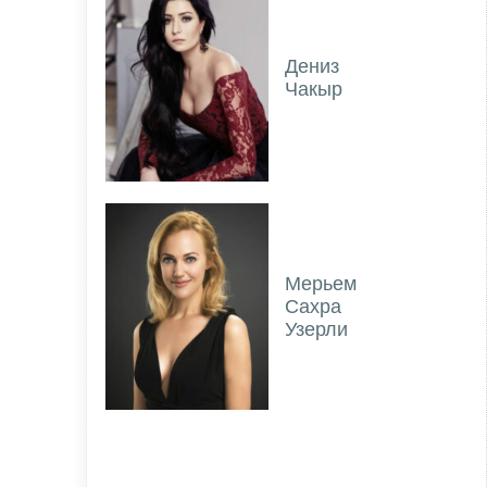
Дениз
Чакыр
Мерьем
Сахра
Узерли