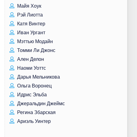
Майя Хоук
Рэй Лиотта
Катя Винтер
Иван Ургант
Мэттью Модайн
Томми Ли Джонс
Ален Делон
Наоми Уоттс
Дарья Мельникова
Ольга Воронец
Идрис Эльба
Джеральдин Джеймс
Регина Збарская
Ариэль Уинтер