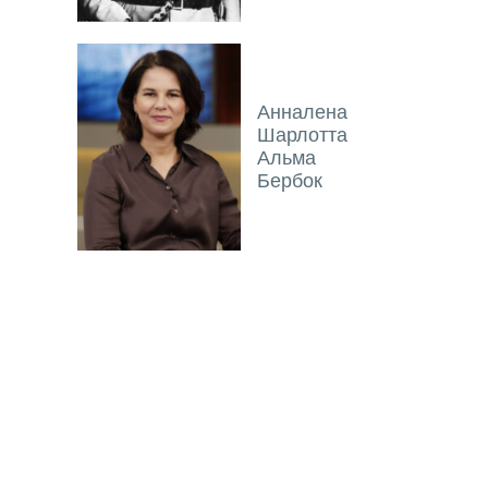
Анналена
Шарлотта
Альма
Бербок