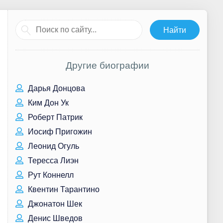
Другие биографии
Дарья Донцова
Ким Дон Ук
Роберт Патрик
Иосиф Пригожин
Леонид Огуль
Тересса Лиэн
Рут Коннелл
Квентин Тарантино
Джонатон Шек
Денис Шведов