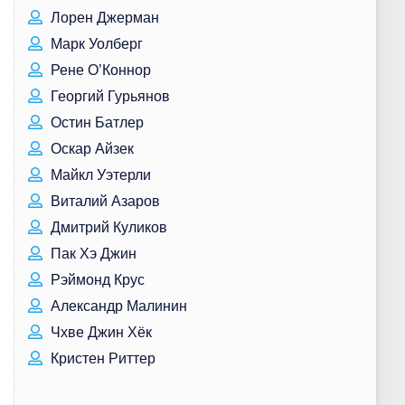
Лорен Джерман
Марк Уолберг
Рене О’Коннор
Георгий Гурьянов
Остин Батлер
Оскар Айзек
Майкл Уэтерли
Виталий Азаров
Дмитрий Куликов
Пак Хэ Джин
Рэймонд Крус
Александр Малинин
Чхве Джин Хёк
Кристен Риттер