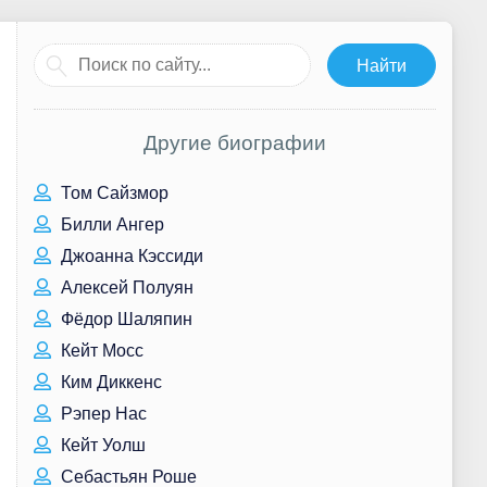
Другие биографии
Том Сайзмор
Билли Ангер
Джоанна Кэссиди
Алексей Полуян
Фёдор Шаляпин
Кейт Мосс
Ким Диккенс
Рэпер Нас
Кейт Уолш
Себастьян Роше