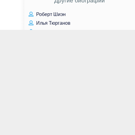
Другие биографии
Роберт Шиэн
Илья Тюрганов
Александра Даддарио
Джет Ли
Сара Шахи
Мария Силуянова
Анналена Бербок
Земфира Рамазанова
Джордана Брюстер
Ли Аренберг
Адам Драйвер
Джозеф Файнс
Таисия Вилкова
Егор Бероев