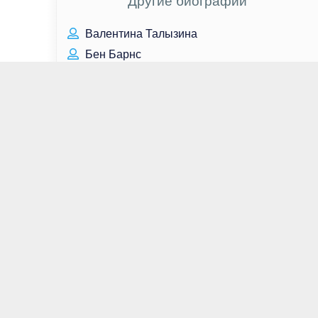
Другие биографии
Валентина Талызина
Бен Барнс
Раиса Отрадная
Алёна Петровская
Кирилл Толмацкий
Ирина Белых
Холли Вэлэнс
Дженнифер Энистон
Ирина Нельсон
Константин Богомолов
Вячеслав Логинов
Сергей Косинский
Василий Сталин
Пётр Чайковский