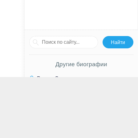
Другие биографии
Рустам Сагдатулин
Эрик Мабиус
Джон Толкин
Аркадий Райкин
Тамара Синявская
Эльвира Набиуллина
Озан Гювен