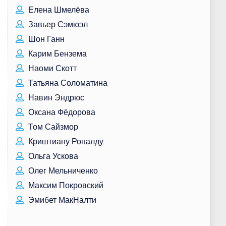
Елена Шмелёва
Завьер Сэмюэл
Шон Ганн
Карим Бензема
Наоми Скотт
Татьяна Соломатина
Навин Эндрюс
Оксана Фёдорова
Том Сайзмор
Криштиану Роналду
Ольга Ускова
Олег Мельниченко
Максим Покровский
Эмибет МакНалти