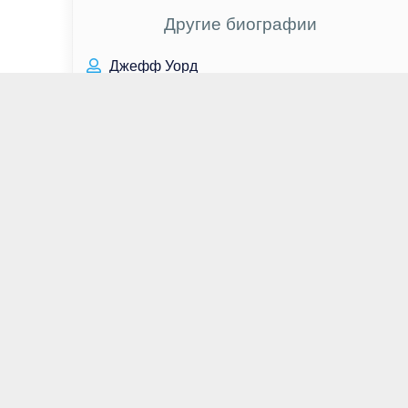
Другие биографии
Джефф Уорд
Риккардо Скамарчо
Анна Самохина
Руперт Эверетт
Сара Рафферти
Олег Меньшиков
Сергей Лавров
Дэйн ДеХаан
Кэтрин Таун
Михаил Барышников
Александр Балунов
Шу Ци
Адриа Архона