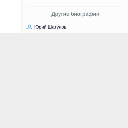
Другие биографии
Юрий Шатунов
Кевин Алехандро
Хорхе Гарсиа
Чха Чон Хва
Павел Табаков
Вадим Булавинов
Елена Кравец
Том Хиддлстон
Светлана Журова
Александр Петров
Евгений Водолазкин
Елена Яковлева
Омар Эппс