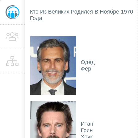
Кто Из Великих Родился В Ноябре 1970
Года
Одед
Фер
Итан
Грин
Хоук