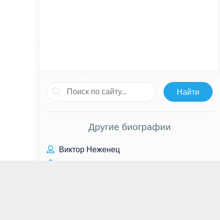
Другие биографии
Виктор Неженец
Константин Кинчев
Джеральдин Джеймс
Оливия Колман
Борис Немцов