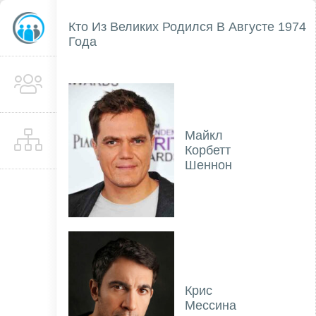
Кто Из Великих Родился В Августе 1974
Года
Майкл
Корбетт
Шеннон
Крис
Мессина