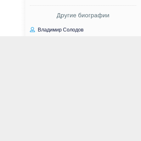
Другие биографии
Владимир Солодов
Эдвард Олмос
Рене Зеллвегер
Валери Зоидова
Александр Суворов
Марша Томасон
Ли Тергесен
Татьяна Арнтгольц
Максим Матвеев
Борис Ельцин
Валентин Распутин
Милош Бикович
Маршалл Оллман