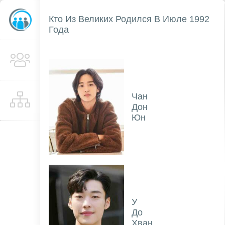
Кто Из Великих Родился В Июле 1992
Года
Чан
Дон
Юн
У
До
Хван