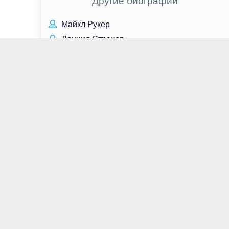
Другие биографии
Майкл Рукер
Даниил Страхов
Наталья Сергунина
Сара Батлер
Ирина Ивенских
Джейсон Кларк
Пётр Чайковский
Кристофер Макдональд
Анналиса Бассо
Людмила Гурченко
Жанна Фриске
Андрей Свиридов
Фёдор Конюхов
Валентин Гафт