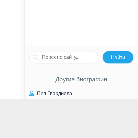
Другие биографии
Пеп Гвардиола
Михаил Котюков
Ольга Арнтгольц
Максим Горький
Виктор Вержбицкий