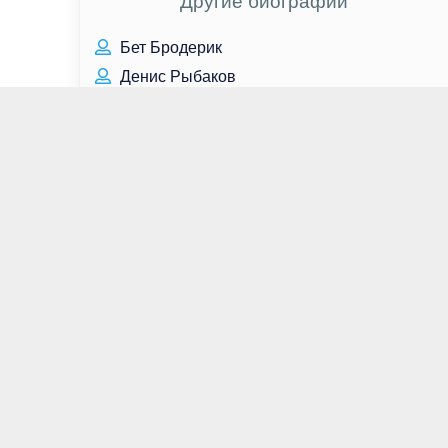
Другие биографии
Бет Бродерик
Денис Рыбаков
Арнольд Шварценеггер
Джорджия Моффетт
Сергей Королёв
Андрей Белоглазов
Лада Дэнс
Елена Шмелёва
Ли Мин Хо
Эмбер Тэмблин
Ирина Мирошниченко
Борис Гребенщиков
Стас Пьеха
Моника Реймунд