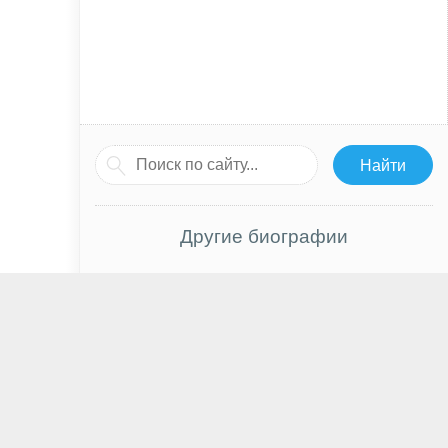
Другие биографии
Александр Масляков
Виктория Педретти
Николас Холт
Индия Амартейфио
Тед Рэйми
Тахар Рахим