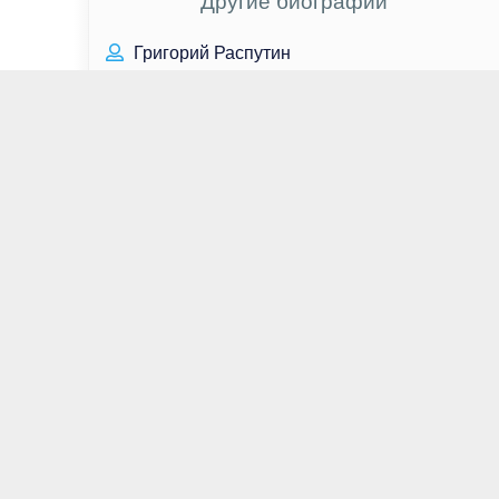
Другие биографии
Григорий Распутин
Яо Чи
Нам Джи Хён
Джавед Карим
Навин Эндрюс
Эрик Кристиан Олсен
Александр Скарсгард
Александр Васильев
Вигго Мортенсен
Джефф Бриджес
Алина Ланина
Лаврентий Берия
Квон Хва Ун
Юрий Яковлев