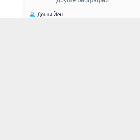
Другие биографии
Донни Йен
Мелике Ипек Ялова
Александр Лукашенко
Эдвард Григ
Ким Тэ Хён
Сергей Есенин
Михаил Шмаков
Леонардо Ди Каприо
Андрей Звягинцев
Аделаида Клеменс
Мартин Старр
Никита Ефремов
Эдуард Успенский
Вадим Такменёв