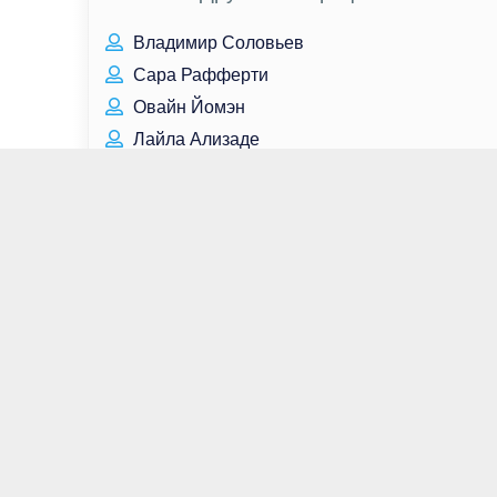
Владимир Соловьев
Сара Рафферти
Овайн Йомэн
Лайла Ализаде
Ким Диккенс
Ирина Нельсон
Ричард Мэдден
Олег Шепс
Тильда Суинтон
Сергей Чепиков
Анастасия Чернобровина
Джеймс Фрейн
Михаил Турецкий
Курт Кобейн
Элейн Хендрикс