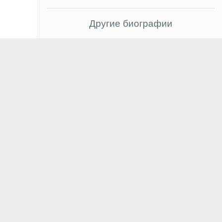
Другие биографии
Спенсер Лок
Раиса Отрадная
Сон Сын Хон
Том Круз
Нам Джи Хён
Марина Цветаева
Сара Шахи
Кристиан Камарго
Андрей Миронов
Бетси Брандт
Марк Шеппард
Никита Михалков
Фелиция Дэй