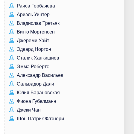
Раиса Горбачева
Ариэль Уинтер
Владислав Третьяк
Вигго Мортенсен
Джереми Уайт
Эдвард Нортон
Сталик Ханкишиев
Эмма Робертс
Александр Васильев
Сальвадор Дали
Юлия Барановская
Фиона Губелманн
Джеки Чан
Шон Патрик Флэнери