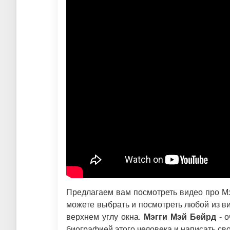
Предлагаем вам посмотреть видео про Мэ
можете выбрать и посмотреть любой из ви
верхнем углу окна.
Мэгги Мэй Бейрд
- о
биографией этого человека и написать св