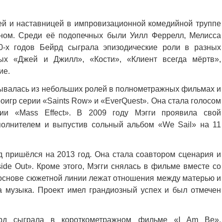
цей и наставницей в импровизационной комедийной труппе
ином. Среди её подопечных были Уилл Феррелл, Мелисса
0-х годов Бейрд сыграла эпизодические роли в разных
рых «Джей и Джилл», «Кости», «Клиент всегда мёртв»,
ие.
ывалась из небольших ролей в полнометражных фильмах и
игр серии «Saints Row» и «EverQuest». Она стала голосом
ии «Mass Effect». В 2009 году Мэгги проявила свой
полнителем и выпустив сольный альбом «We Sail» на 11
 пришёлся на 2013 год. Она стала соавтором сценария и
side Out». Кроме этого, Мэгги снялась в фильме вместе со
основе сюжетной линии лежат отношения между матерью и
 музыка. Проект имел грандиозный успех и был отмечен
рд сыграла в короткометражном фильме «I Am Be»,