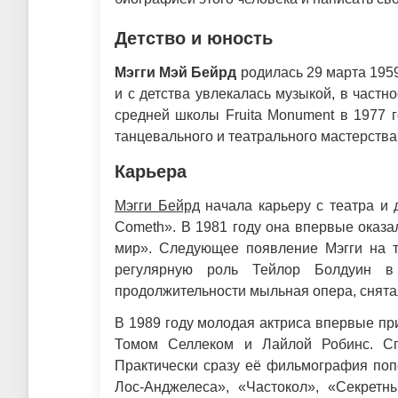
Детство и юность
Мэгги Мэй Бейрд
родилась 29 марта 1959
и с детства увлекалась музыкой, в частн
средней школы Fruita Monument в 1977 г
танцевального и театрального мастерства
Карьера
Мэгги Бейрд
начала карьеру с театра и 
Cometh». В 1981 году она впервые оказ
мир». Следующее появление Мэгги на те
регулярную роль Тейлор Болдуин в
продолжительности мыльная опера, снята
В 1989 году молодая актриса впервые п
Томом Селлеком и Лайлой Робинс. Сп
Практически сразу её фильмография поп
Лос-Анджелеса», «Частокол», «Секрет