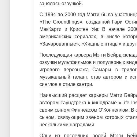
занялась озвучкой.
С 1994 по 2000 год Мэгги была участни
«The Groundlings», созданной Гари Ост
МакКарти и Кристен Уиг. В начале 200
американских сериалах, в числе кото
«Зачарованные», «Хищные птицы» и друг
Последующая карьера Мэгги Бейрд склад
озвучки мультфильмов и популярных видео
игрового персонажа Самары в трилог
музыкальный талант, став автором и ис
синглов в стиле кантри.
Наивысший расцвет карьеры Мэгги Бейрд
автором саундтрека к кинодраме «Life In
своим сыном Финнеасом О’Коннеллом. В 
сыном, связующим звеном которых стала
несколькими наградами.
Одну из последних ролей Мэгги Бей