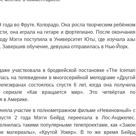
 года во Фруте, Колорадо. Она росла творческим ребёнком
ости, она играла на гитаре и фортепиано. После окончания
оду Мэгги поступила в Университет Юты, где изучала азы
. Завершив обучение, девушка отправилась в Нью-Йорк.
даже участвовала в бродвейской постановке «The Iceman
алась на телевидении в многосерийной мелодраме «Другой
леэкранах состоялось спустя 6 лет, когда она получила
 сериале «Как вращается мир». Это четвёртая по
я в Америке.
риняла участие в полнометражном фильме «Невиновный» с
устя 2 года Мэгги Бейрд переехала в Лос-Анджелес.
олнилась такими популярными телепроектами, как «Закон
ные материалы», «Крутой Уокер». В то же время Бейрд