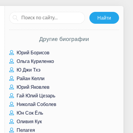
Другие биографии
Юрий Борисов
Ольга Куриленко
Ю Джи Тхэ
Райан Келли
Юрий Яковлев
Гай Юлий Цезарь
Николай Соболев
Юн Сок Ёль
Оливия Кук
Пелагея