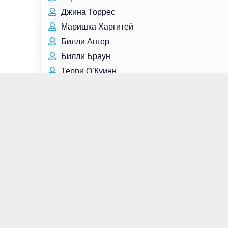
Джина Торрес
Маришка Харгитей
Билли Ангер
Билли Браун
Терри О’Куинн
Мэдисон Девенпорт
Элвис Пресли
Майкл Джордан
Егор Губарев
Егор Бероев
Александр Лебедев
Влад Соколовский
Сюранна Джоунс
Александр Щербаков
Дамир Юсупов