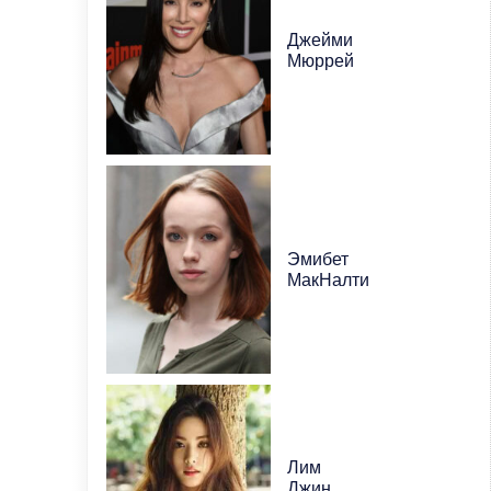
Джейми
Мюррей
Эмибет
МакНалти
Лим
Джин