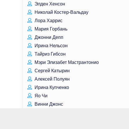
Элден Хенсон
Николай Костер-Вальдау
Лора Харрис
Мария Горбань
Джонни Депп
Ирина Нельсон
Тайриз Гибсон
Мэри Элизабет Мастрантонио
Сергей Катырин
Алексей Полуян
Ирина Купченко
Яо Чи
Винни Джонс
Сара Батлер
Тигран Хачатуров