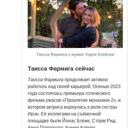
Таисса Фармига с мужем Хэдли Кляйном
Таисса Фармига сейчас
Таисса Фармига
продолжает активно
работать над своей карьерой. Осенью 2023
года состоялась премьера готического
фильма ужасов «Проклятие монахини 2», в
котором актриса вернулась к роли сестры
Ирэн. Её коллегами на съёмочной
площадке были Йонас Блоке, Сторм Рид,
Анна Попплуэлл, Бонни Ааронс.