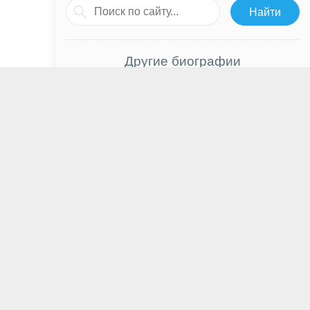
Другие биографии
Кейси Рол
Элисон Мичалка
Георгий Филимонов
Бобби Каннавале
Кайл Галлнер
Виктор Соболев
Сергей Лавыгин
Людмила Сенчина
Дилан Миннетт
Сирша Ронан
Пэ Ин Хёк