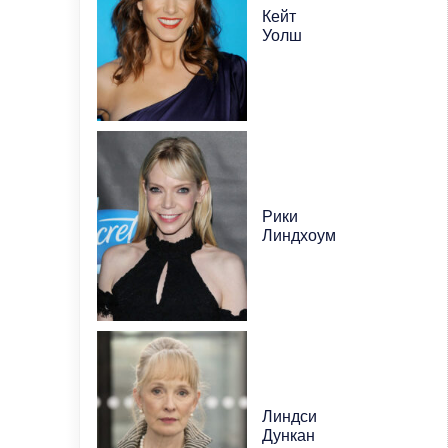
Кейт
Уолш
Рики
Линдхоум
Линдси
Дункан