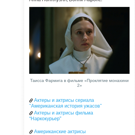
Таисса Фармига в фильме «Проклятие монахини
2»
Актеры и актрисы сериала
"Американская история ужасов"
Актеры и актрисы фильма
“Наркокурьер”
Американские актрисы