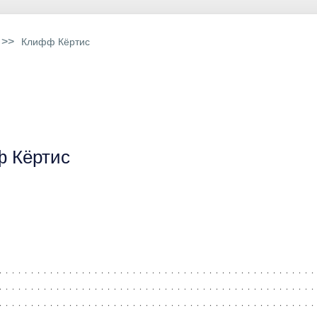
>>
Клифф Кёртис
 Кёртис