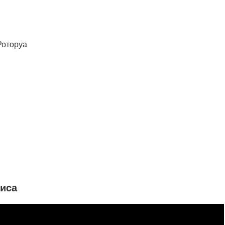
Роторуа
иса