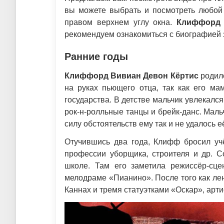
вы можете выбрать и посмотреть любой 
правом верхнем углу окна.
Клиффорд 
рекомендуем ознакомиться с биографией э
Ранние годы
Клиффорд Вивиан Девон Кёртис
родилс
на руках пьющего отца, так как его ма
государства. В детстве мальчик увлекалс
рок-н-ролльные танцы и брейк-данс. Маль
силу обстоятельств ему так и не удалось е
Отучившись два года, Клифф бросил уч
профессии уборщика, строителя и др. С
школе. Там его заметила режиссёр-сц
мелодраме «Пианино». После того как ле
Каннах и тремя статуэтками «Оскар», арт