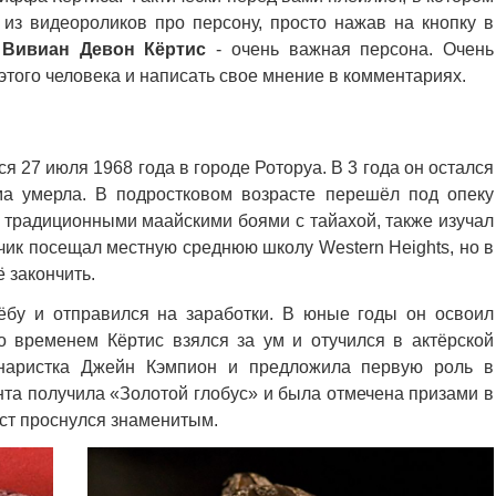
из видеороликов про персону, просто нажав на кнопку в
Вивиан Девон Кёртис
- очень важная персона. Очень
того человека и написать свое мнение в комментариях.
я 27 июля 1968 года в городе Роторуа. В 3 года он остался
ма умерла. В подростковом возрасте перешёл под опеку
я традиционными маайскими боями с тайахой, также изучал
чик посещал местную среднюю школу Western Heights, но в
ё закончить.
ёбу и отправился на заработки. В юные годы он освоил
о временем Кёртис взялся за ум и отучился в актёрской
енаристка Джейн Кэмпион и предложила первую роль в
нта получила «Золотой глобус» и была отмечена призами в
ист проснулся знаменитым.