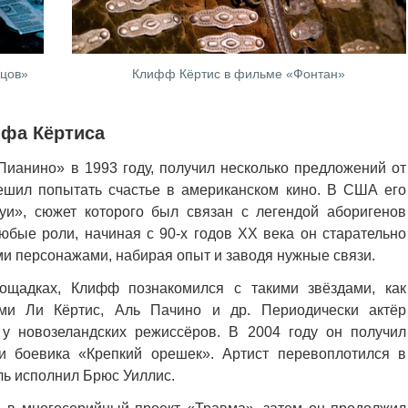
цов»
Клифф Кёртис в фильме «Фонтан»
ффа Кёртиса
Пианино» в 1993 году, получил несколько предложений от
ешил попытать счастье в американском кино. В США его
и», сюжет которого был связан с легендой аборигенов
юбые роли, начиная с 90-х годов XX века он старательно
 персонажами, набирая опыт и заводя нужные связи.
щадках, Клифф познакомился с такими звёздами, как
ми Ли Кёртис, Аль Пачино и др. Периодически актёр
 у новозеландских режиссёров. В 2004 году он получил
и боевика «Крепкий орешек». Артист перевоплотился в
ль исполнил Брюс Уиллис.