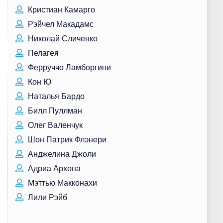
Кристиан Камарго
Рэйчел Макадамс
Николай Сличенко
Пелагея
Ферруччо Ламборгини
Кон Ю
Наталья Бардо
Билл Пуллман
Олег Валенчук
Шон Патрик Флэнери
Анджелина Джоли
Адриа Архона
Мэттью Макконахи
Лили Рэйб