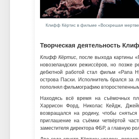
Клифф Кёртис в фильме «Воскрешая мертве
Творческая деятельность Кли
Клифф Кёртис
, после выхода картины «
новозеландских режиссёров, но позже р
дебютной работой стал фильм «Рапа Ну
острова Пасхи. Исполнитель брался за л
пополнял фильмографию второстепенными
Находясь всё время на съёмочных пло
Харрисон Форд, Николас Кейдж, Джей
возвращался на родину, чтобы сняться
приглашение на съёмки четвёртой част
заместителя директора ФБР, а главную ро