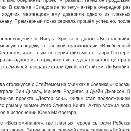
ть в многосерийный проект «Травма», затем он продолжил
лах. В фильме «Следствие по телу» актёр в очередной раз
 ходячих мертвецов» ему доверили одного из главных
наву. Премьерный показ сериала прошёл успешно, после
еревоплощение в Иисуса Христа в драме «Восставший»,
ёмочную площадку со звездой трагикомедии «Влюбленный
лтоном, известным по серии фильмов о Гарри Поттере.
азил одного из сотрудников исследовательского центра в
на съёмочной площадке стали Джейсон Стэйтем, Ли Бинбин,
ва столкнулся с Стейтемом на съёмках в боевике «Форсаж:
играли Вин Дизель, Мишель Родригес и Дуэйн Джонсон. В
стников проекта «Доктор сон». Фильм стал продолжением
по роману знаменитого Стивена Кинга. Актёр вложил весь
ероя в исполнении Юэна Макгрегора.
не «Воспоминания», где главных героев сыграли Ребекка
азил злодея. Затем вышел седьмой сезон сериала «Бойтесь