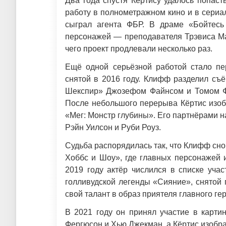
Два года спустя Кёртису удалось попас
работу в полнометражном кино и в сериа
сыграл агента ФБР. В драме «Бойтесь
персонажей — преподавателя Трэвиса Ма
чего проект продлевали несколько раз.
Ещё одной серьёзной работой стало п
снятой в 2016 году. Клифф разделил съ
Шекспир» Джозефом Файнсом и Томом Фе
После небольшого перерыва Кёртис изобр
«Мег: Монстр глубины». Его партнёрами 
Рэйн Уилсон и Руби Роуз.
Судьба распорядилась так, что Клифф сно
Хоббс и Шоу», где главных персонажей 
2019 году актёр числился в списке уча
голливудской легенды «Сияние», снятой 
свой талант в образ приятеля главного г
В 2021 году он принял участие в карти
Фергюсон и Хью Джекман, а Кёртис изобр