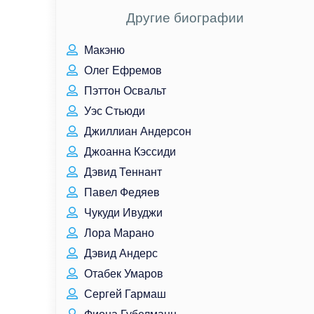
Другие биографии
Макэню
Олег Ефремов
Пэттон Освальт
Уэс Стьюди
Джиллиан Андерсон
Джоанна Кэссиди
Дэвид Теннант
Павел Федяев
Чукуди Ивуджи
Лора Марано
Дэвид Андерс
Отабек Умаров
Сергей Гармаш