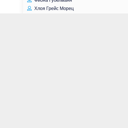
Фиона Губелманн
Хлоя Грейс Морец
Ольга Куриленко
Мурат Насыров
Наталья Варлей
Индира Ганди
Ким Диккенс
Дженнифер Эль
Илон Маск
Ким Тхэ Хун
Фелиция Дэй
Кто родился сегодня
Кто умер сегодня
Для связи:
contact@great-peoples.ru
Все права защищены © Great-Peoples.Ru -
Великие люди, 2022