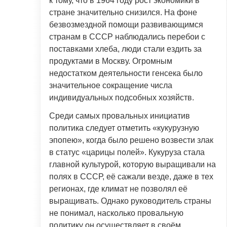
к тому, что в 1964 году рост экономики в
стране значительно снизился. На фоне
безвозмездной помощи развивающимся
странам в СССР наблюдались перебои с
поставками хлеба, люди стали ездить за
продуктами в Москву. Огромным
недостатком деятельности генсека было
значительное сокращение числа
индивидуальных подсобных хозяйств.
Среди самых провальных инициатив
политика следует отметить «кукурузную
эпопею», когда было решено возвести злак
в статус «царицы полей». Кукуруза стала
главной культурой, которую выращивали на
полях в СССР, её сажали везде, даже в тех
регионах, где климат не позволял её
выращивать. Однако руководитель страны
не понимал, насколько провальную
политику он осуществляет в своём