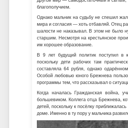
другой мир — самодостаточный и сытый,
благополучием.
Однако мальчик на судьбу не спешил жало
мира и согласия — хоть отбавляй. Отец рас
шалости не наказывал. В этом не было н
старшим. Несмотря на крестьянское прои
им хорошее образование.
В 9 лет будущий политик поступил в 
поскольку дети рабочих там практичес
составляла 64 рубля, однако одарённом
Особой любовью юного Брежнева пользов
программы тем, что рассказывал о ситуац
Когда началась Гражданская война, уч
большевиком. Коллега отца Брежнева, ко
детей, поскольку к посёлку приближалас
доме. Именно в ту пору у мальчика разви