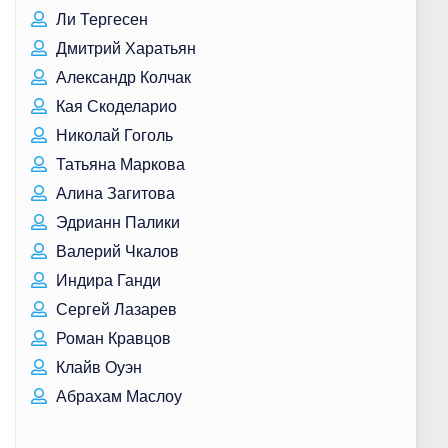
Ли Тергесен
Дмитрий Харатьян
Александр Колчак
Кая Скоделарио
Николай Гоголь
Татьяна Маркова
Алина Загитова
Эдрианн Палики
Валерий Чкалов
Индира Ганди
Сергей Лазарев
Роман Кравцов
Клайв Оуэн
Абрахам Маслоу