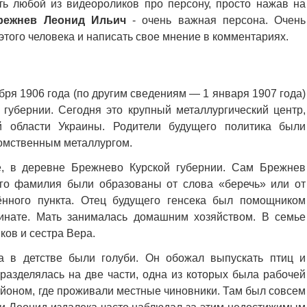
ь любой из видеороликов про персону, просто нажав на
режнев Леонид Ильич
- очень важная персона. Очень
того человека и написать свое мнение в комментариях.
бря 1906 года (по другим сведениям — 1 января 1907 года)
 губернии. Сегодня это крупный металлургический центр,
й области Украины. Родители будущего политика были
омственным металлургом.
е, в деревне Брежнево Курской губернии. Сам Брежнев
его фамилия были образованы от слова «беречь» или от
ённого пункта. Отец будущего генсека был помощником
инате. Мать занималась домашним хозяйством. В семье
ков и сестра Вера.
 в детстве были голуби. Он обожал выпускать птиц и
разделялась на две части, одна из которых была рабочей
айоном, где проживали местные чиновники. Там был совсем