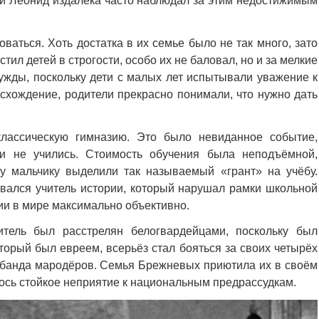
 и Леонид издалека часто наблюдал за этим недостижимым
ваться. Хоть достатка в их семье было не так много, зато
тил детей в строгости, особо их не баловал, но и за мелкие
ужды, поскольку дети с малых лет испытывали уважение к
схождение, родители прекрасно понимали, что нужно дать
классическую гимназию. Это было невиданное событие,
ки не учились. Стоимость обучения была неподъёмной,
у мальчику выделили так называемый «грант» на учёбу.
ался учитель истории, который нарушал рамки школьной
ии в мире максимально объективно.
итель был расстрелян белогвардейцами, поскольку был
торый был евреем, всерьёз стал бояться за своих четырёх
ь банда мародёров. Семья Брежневых приютила их в своём
лось стойкое неприятие к национальным предрассудкам.