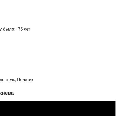
у было:
75 лет
деятель, Политик
жнева