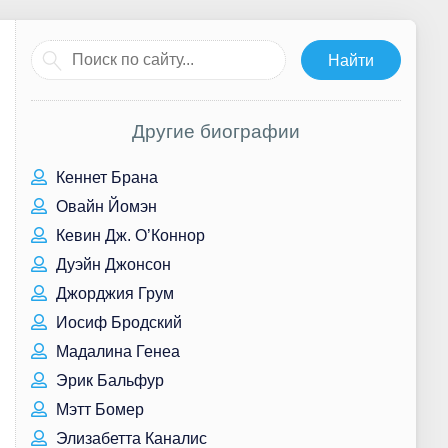
Другие биографии
Кеннет Брана
Овайн Йомэн
Кевин Дж. О’Коннор
Дуэйн Джонсон
Джорджия Грум
Иосиф Бродский
Мадалина Генеа
Эрик Бальфур
Мэтт Бомер
Элизабетта Каналис