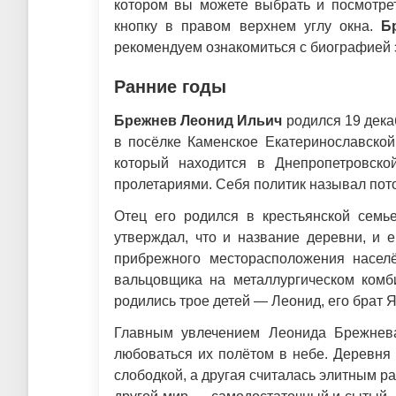
котором вы можете выбрать и посмотрет
кнопку в правом верхнем углу окна.
Б
рекомендуем ознакомиться с биографией э
Ранние годы
Брежнев Леонид Ильич
родился 19 дека
в посёлке Каменское Екатеринославской
который находится в Днепропетровско
пролетариями. Себя политик называл пот
Отец его родился в крестьянской семь
утверждал, что и название деревни, и 
прибрежного месторасположения насел
вальцовщика на металлургическом комб
родились трое детей — Леонид, его брат Я
Главным увлечением Леонида Брежнева
любоваться их полётом в небе. Деревня 
слободкой, а другая считалась элитным р