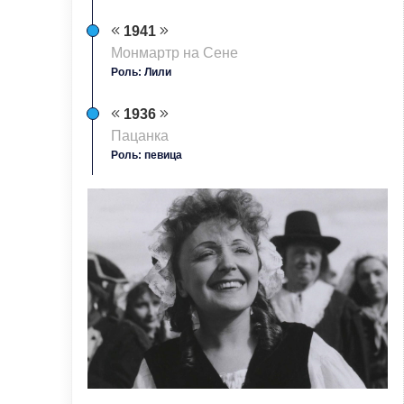
1941
Монмартр на Сене
Роль: Лили
1936
Пацанка
Роль: певица