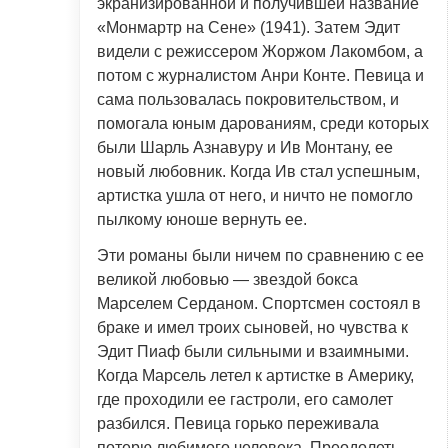
экранизированной и получившей название
«Монмартр на Сене» (1941). Затем Эдит
видели с режиссером Жоржом Лакомбом, а
потом с журналистом Анри Конте. Певица и
сама пользовалась покровительством, и
помогала юным дарованиям, среди которых
были Шарль Азнавуру и Ив Монтану, ее
новый любовник. Когда Ив стал успешным,
артистка ушла от него, и ничто не помогло
пылкому юноше вернуть ее.
Эти романы были ничем по сравнению с ее
великой любовью — звездой бокса
Марселем Серданом. Спортсмен состоял в
браке и имел троих сыновей, но чувства к
Эдит Пиаф были сильными и взаимными.
Когда Марсель летел к артистке в Америку,
где проходили ее гастроли, его самолет
разбился. Певица горько переживала
потерю любимого человека. Преодолеть