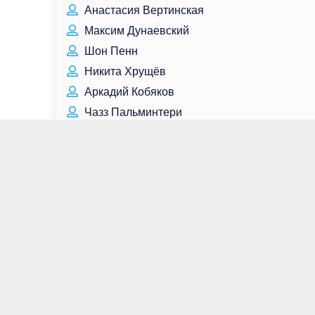
Анастасия Вертинская
Максим Дунаевский
Шон Пенн
Никита Хрущёв
Аркадий Кобяков
Чазз Пальминтери
Уилл Смит
Бьянка Лоусон
Андрей Водопьянов
Бретт Голдстин
Дэниел Рэдклифф
Кто родился сегодня
Кто умер сегодня
Для связи:
contact@great-peoples.ru
Все права защищены © Great-Peoples.Ru -
Великие люди, 2022