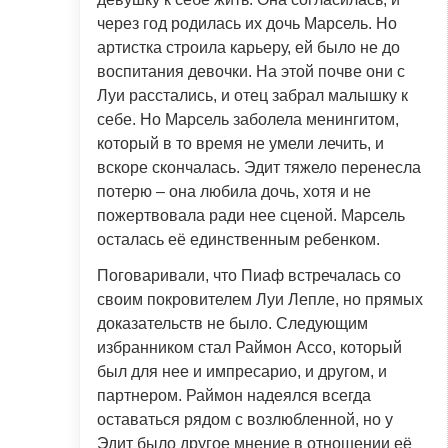
через год родилась их дочь Марсель. Но
артистка строила карьеру, ей было не до
воспитания девочки. На этой почве они с
Луи расстались, и отец забрал малышку к
себе. Но Марсель заболела менингитом,
который в то время не умели лечить, и
вскоре скончалась. Эдит тяжело перенесла
потерю – она любила дочь, хотя и не
пожертвовала ради нее сценой. Марсель
осталась её единственным ребенком.
Поговаривали, что Пиаф встречалась со
своим покровителем Луи Лепле, но прямых
доказательств не было. Следующим
избранником стал Раймон Ассо, который
был для нее и импресарио, и другом, и
партнером. Раймон надеялся всегда
оставаться рядом с возлюбленной, но у
Эдит было другое мнение в отношении её