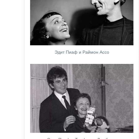
Эдит Пиаф и Раймон Ассо