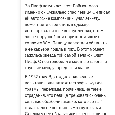
За Пиаф вступился поэт Раймон Ассо.
Именно он буквально спас певицу. Он писал
ей авторские композиции, учил этикету,
помог найти свой стиль в одежде,
договаривался о ее выступлениях, в том
числе в крупнейшем парижском мюзик-
холле «АВС». Певицу перестали обвинять,
а ее карьера пошла в гору. В этот момент
зажглась звезда той самой великой Эдит
Пиаф. О ней говорили и местные газеты, и
крупные международные издания.
В 1952 году Эдит ждали очередные
испытания: две автокатастрофы, жуткие
травмы, переломы, причиняющие такие
страдания, что певице требовались очень
сильные обезболивающие, которые на 4
года стали ее постоянными спутниками.
Следом у нее обнаружили склероз и цирроз.