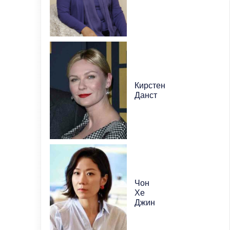
Кирстен
Данст
Чон
Хе
Джин