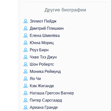
Другие биографии
Эллиот Пейдж
Дмитрий Плишкин
Елена Шмелёва
Юнна Мориц
Роуз Бирн
Чхве Тхэ Джун
Шон Робертс
Моника Реймунд
Яо Чи
Кэм Жиганде
Наташа Грегсон Вагнер
Питер Сарсгаард
Ариана Гранде