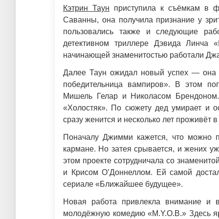
Кэтрин Таун
приступила к съёмкам в фи
Саванны, она получила признание у зри
пользовались также и следующие раб
детективном триллере Дэвида Линча 
начинающей знаменитостью работали Джас
Далее Таун ожидал новый успех — она 
победительница вампиров». В этом по
Мишель Гелар и Николасом Брендоном.
«Холостяк». По сюжету дед умирает и о
сразу женится и несколько лет проживёт в
Поначалу Джимми кажется, что можно п
кармане. Но затея срывается, и жених уж
этом проекте сотрудничала со знаменито
и Крисом О’Доннеллом. Ей самой достал
сериале «Ближайшее будущее».
Новая работа привлекла внимание и в
молодёжную комедию «M.Y.O.B.» Здесь яр