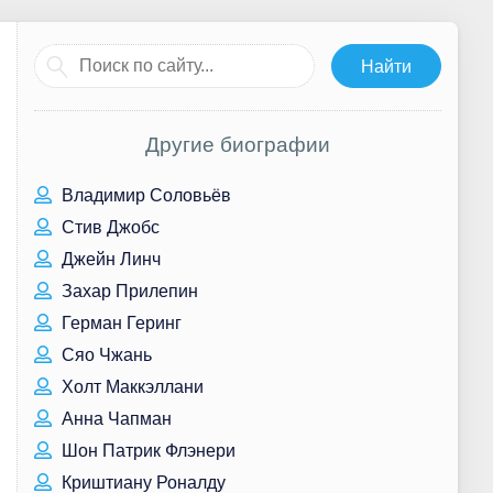
Другие биографии
Владимир Соловьёв
Стив Джобс
Джейн Линч
Захар Прилепин
Герман Геринг
Сяо Чжань
Холт Маккэллани
Анна Чапман
Шон Патрик Флэнери
Криштиану Роналду