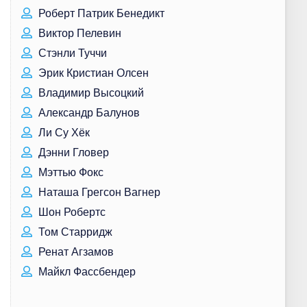
Роберт Патрик Бенедикт
Виктор Пелевин
Стэнли Туччи
Эрик Кристиан Олсен
Владимир Высоцкий
Александр Балунов
Ли Су Хёк
Дэнни Гловер
Мэттью Фокс
Наташа Грегсон Вагнер
Шон Робертс
Том Старридж
Ренат Агзамов
Майкл Фассбендер