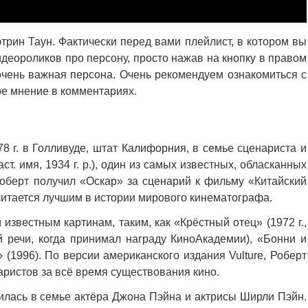
трин Таун. Фактически перед вами плейлист, в котором вы
деороликов про персону, просто нажав на кнопку в правом
очень важная персона. Очень рекомендуем ознакомиться с
ое мнение в комментариях.
8 г. в Голливуде, штат Калифорния, в семье сценариста и
т. имя, 1934 г. р.), один из самых известных, обласканных
Роберт получил «Оскар» за сценарий к фильму «Китайский
считается лучшим в истории мирового кинематографа.
известным картинам, таким, как «Крёстный отец» (1972 г.,
й речи, когда принимал награду КиноАкадемии), «Бонни и
 (1996). По версии американского издания Vulture, Роберт
аристов за всё время существования кино.
одилась в семье актёра Джона Пэйна и актрисы Ширли Пэйн.