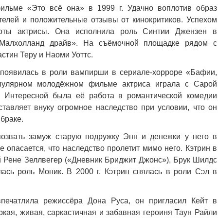
льме «Это всё она» в 1999 г. Удачно воплотив образ
телей и положительные отзывы от кинокритиков. Успехом
оты актрисы. Она исполнила роль Синтии Джензен в
«Малхолланд драйв». На съёмочной площадке рядом с
тин Теру и Наоми Уоттс.
появилась в роли вампирши в сериале-хорроре «Бафии,
пулярном молодёжном фильме актриса играла с Сарой
 Интересной была её работа в романтической комедии
ставляет внуку огромное наследство при условии, что он
 браке.
озвать замуж старую подружку Энн и денежки у него в
е опасается, что наследство пролетит мимо него. Кэтрин в
й Рене Зеллвегер («Дневник Бриджит Джонс»), Брук Шилдс
ась роль Моник. В 2000 г. Кэтрин снялась в роли Сэл в
печатлила режиссёра Дона Руса, он пригласил Кейт в
кая, живая, саркастичная и забавная героиня Таун Райли