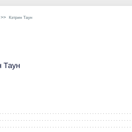
>>
Кэтрин Таун
н Таун