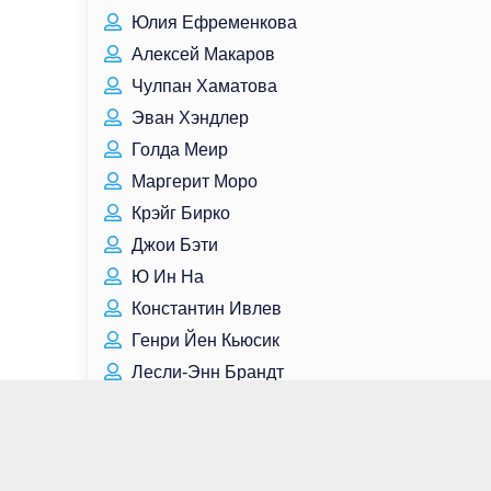
Юлия Ефременкова
Алексей Макаров
Чулпан Хаматова
Эван Хэндлер
Голда Меир
Маргерит Моро
Крэйг Бирко
Джои Бэти
Ю Ин На
Константин Ивлев
Генри Йен Кьюсик
Лесли-Энн Брандт
Анна Снаткина
Николай Костер-Вальдау
Джулиана Харкви