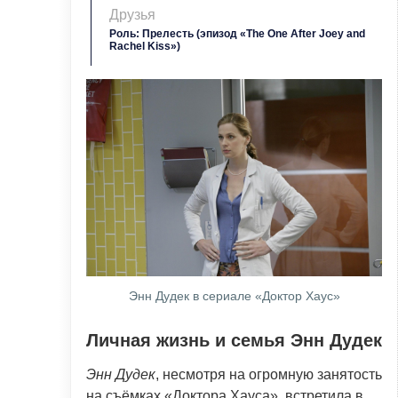
Друзья
Роль: Прелесть (эпизод «The One After Joey and
Rachel Kiss»)
Энн Дудек в сериале «Доктор Хаус»
Личная жизнь и семья Энн Дудек
Энн Дудек
, несмотря на огромную занятость
на съёмках «Доктора Хауса», встретила в