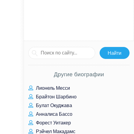
Другие биографии
Лионель Месси
Брайтон Шарбино
Булат Окуджава
Анналиса Бассо
Форест Уитакер
Рэйчел Макадамс