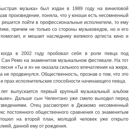
страя музыка» был издан в 1989 году на виниловой
шав произведение, поняла, что у юноши есть несомненный
ын решится пойти в профессиональные исполнители, то ему
тике, причем не только со стороны музыковедов, но и его
помогает, и мешает наследнику великого артиста кино и
 когда в 2002 году пробовал себя в роли певца под
 Сан Ремо на знаменитом музыкальном фестивале. На тот
 песня «Ты и я» не оказала сильного впечатления на жюри,
 не продвинулся. Общественность, прознав о том, что это
х и прах исполнительские способности начинающего певца.
 лет выпускается первый крупный музыкальный альбом
зыке». Дальше сын Челентано уже смело выходил перед
зведениями. Отец рассмотрел в Джакомо несомненный
екс постоянного общественного сравнения со знаменитым
тошел на второй план, молодой человек уже открыто
ией, данной ему от рождения.