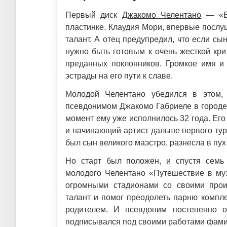
Первый диск
Джакомо Челентано
— «Бы
пластинке. Клаудия Мори, впервые послу
талант. А отец предупредил, что если с
нужно быть готовым к очень жесткой кри
преданных поклонников. Громкое имя и 
эстрады на его пути к славе.
Молодой Челентано убедился в этом,
псевдонимом Джакомо Габриеле в городе
момент ему уже исполнилось 32 года. Его
и начинающий артист дальше первого тура
был сын великого маэстро, разнесла в пу
Но старт был положен, и спустя семь
молодого Челентано «Путешествие в му
огромными стадионами со своими прои
талант и помог преодолеть парню компл
родителем. И псевдоним постепенно о
подписывался под своими работами фамил