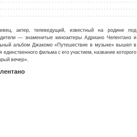
вец, актер, телеведущий, известный на родине под
одители — знаменитые киноактеры Адриано Челентано и
льный альбом Джакомо «Путешествие в музыке» вышел в
я единственного фильма с его участием, название которого
брый вечер».
елентано