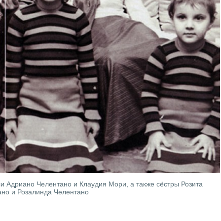
ли Адриано Челентано и Клаудия Мори, а также сёстры Розита
но и Розалинда Челентано