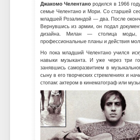
Джакомо Челентано
родился в 1966 год
семье Челентано и Мори. Со старшей сес
младшей Розалиндой — два. После оконч
Вернувшись из армии, он подал докумен
дизайна. Милан — столица моды, 
профессиональные планы и действия мол
Но пока младший Челентано учился иску
навыки музыканта. И уже через три г
занявшись саморазвитием в музыкальном
сыну в его творческих стремлениях и начи
стопам: актером в кинематограф или муз