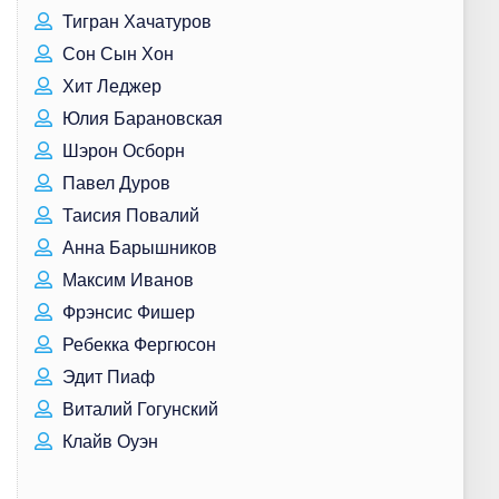
Тигран Хачатуров
Сон Сын Хон
Хит Леджер
Юлия Барановская
Шэрон Осборн
Павел Дуров
Таисия Повалий
Анна Барышников
Максим Иванов
Фрэнсис Фишер
Ребекка Фергюсон
Эдит Пиаф
Виталий Гогунский
Клайв Оуэн