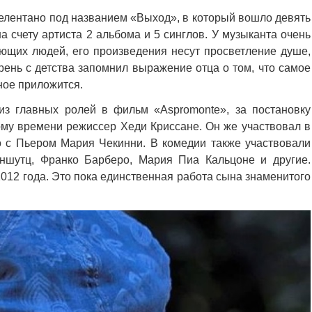
Челентано под названием «Выход», в который вошло девять
 счету артиста 2 альбома и 5 синглов. У музыканта очень
ующих людей, его произведения несут просветление душе,
рень с детства запомнил выражение отца о том, что самое
ное приложится.
из главных ролей в фильм «Aspromonte», за постановку
ому времени режиссер Хеди Криссане. Он же участвовал в
 с Пьером Мария Чекинни. В комедии также участвовали
Аншутц, Франко Барберо, Мария Пиа Кальцоне и другие.
012 года. Это пока единственная работа сына знаменитого