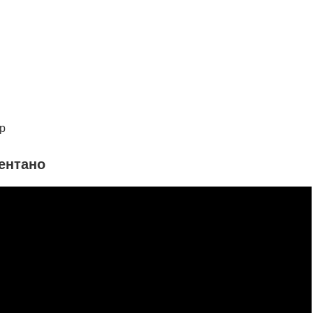
р
ентано