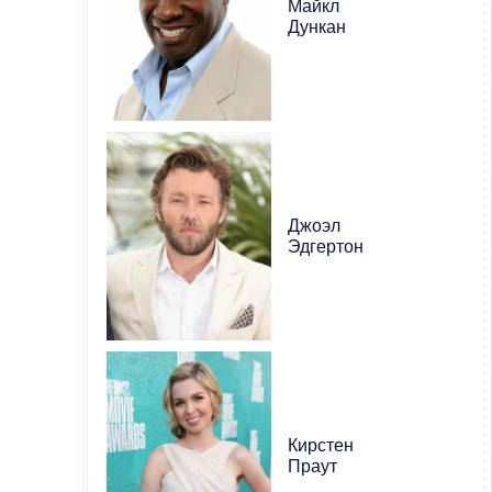
Майкл
Дункан
Джоэл
Эдгертон
Кирстен
Праут