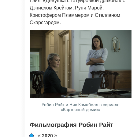
Гэйл, «Девушка с татуировкой дракона» с
Дэниелом Крейгом, Руни Марой,
Кристофером Пламмером и Стелланом
Скарсгардом.
Робин Райт и Нив Кэмпбелл в сериале
«Карточный домик»
Фильмография Робин Райт
2020