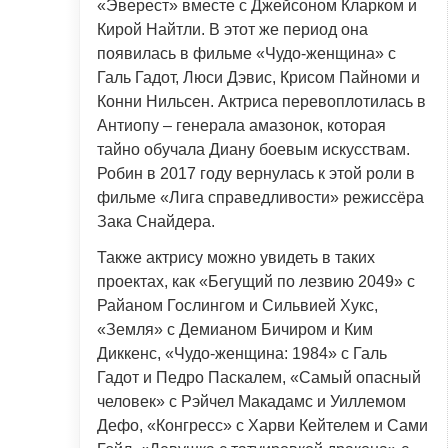
«Эверест» вместе с Джейсоном Кларком и
Кирой Найтли. В этот же период она
появилась в фильме «Чудо-женщина» с
Галь Гадот, Люси Дэвис, Крисом Пайноми и
Конни Нильсен. Актриса перевоплотилась в
Антиопу – генерала амазонок, которая
тайно обучала Диану боевым искусствам.
Робин в 2017 году вернулась к этой роли в
фильме «Лига справедливости» режиссёра
Зака Снайдера.
Также актрису можно увидеть в таких
проектах, как «Бегущий по лезвию 2049» с
Райаном Гослингом и Сильвией Хукс,
«Земля» с Демианом Бичиром и Ким
Диккенс, «Чудо-женщина: 1984» с Галь
Гадот и Педро Паскалем, «Самый опасный
человек» с Рэйчел Макадамс и Уиллемом
Дефо, «Конгресс» с Харви Кейтелем и Сами