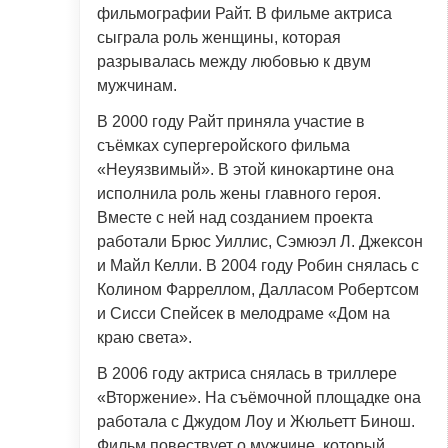
фильмографии Райт. В фильме актриса
сыграла роль женщины, которая
разрывалась между любовью к двум
мужчинам.
В 2000 году Райт приняла участие в
съёмках супергеройского фильма
«Неуязвимый». В этой кинокартине она
исполнила роль жены главного героя.
Вместе с ней над созданием проекта
работали Брюс Уиллис, Сэмюэл Л. Джексон
и Майл Келли. В 2004 году Робин снялась с
Колином Фарреллом, Далласом Робертсом
и Сисси Спейсек в мелодраме «Дом на
краю света».
В 2006 году актриса снялась в триллере
«Вторжение». На съёмочной площадке она
работала с Джудом Лоу и Жюльетт Бинош.
Фильм повествует о мужчине, который