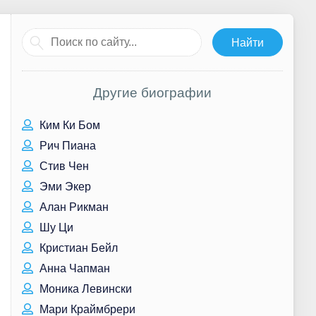
Другие биографии
Ким Ки Бом
Рич Пиана
Стив Чен
Эми Экер
Алан Рикман
Шу Ци
Кристиан Бейл
Анна Чапман
Моника Левински
Мари Краймбрери