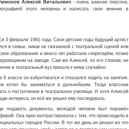
лимонов Алексей Витальевич
- очень важная персона.
иографией этого человека и написать свое мнение в
я 3 февраля 1981 года. Свои детские годы будущий артист
ся в семье, никак не связанной с театральной сценой или
ское образование и много лет работала секретарём, позже
муровщиком на заводе. Сам же Алексей, по его словам, не
лении в театральный вуз пришла к нему случайно.
 9 классе он взбунтовался и отказался ходить на занятия.
ем хотел бы заниматься в дальнейшем. Тогда классная
ть о поступлении в театральное училище. И хотя Алексей
 ради интереса, он всё же решил ему последовать.
ще подавать документы, молодой человек был поражён
ферой. Она ярко контрастировала с тем, что происходило в
инциальных городов России. В тот же день он решил во что