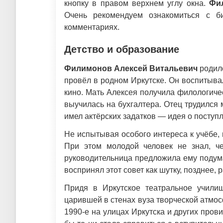
кнопку в правом верхнем углу окна.
Фи
Очень рекомендуем ознакомиться с б
комментариях.
Детство и образование
Филимонов Алексей Витальевич
родилс
провёл в родном Иркутске. Он воспитывал
кино. Мать Алексея получила филологиче
выучилась на бухгалтера. Отец трудился 
имел актёрских задатков — идея о поступ
Не испытывая особого интереса к учёбе, в
При этом молодой человек не знал, ч
руководительница предложила ему подума
воспринял этот совет как шутку, позднее,
Придя в Иркутское театральное учили
царившей в стенах вуза творческой атмос
1990-е на улицах Иркутска и других пров