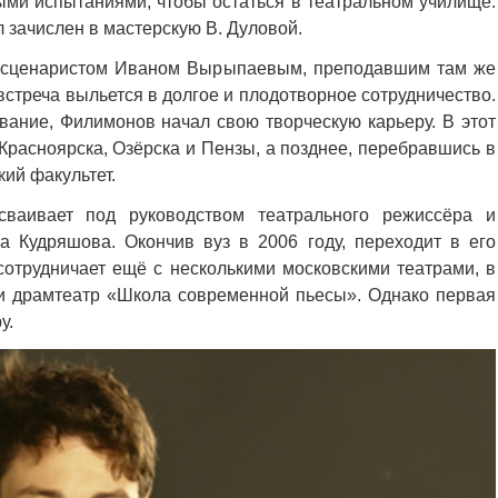
ными испытаниями, чтобы остаться в театральном училище.
л зачислен в мастерскую В. Дуловой.
и сценаристом Иваном Вырыпаевым, преподавшим там же
встреча выльется в долгое и плодотворное сотрудничество.
ование, Филимонов начал свою творческую карьеру. В этот
Красноярска, Озёрска и Пензы, а позднее, перебравшись в
кий факультет.
ваивает под руководством театрального режиссёра и
а Кудряшова. Окончив вуз в 2006 году, переходит в его
сотрудничает ещё с несколькими московскими театрами, в
и драмтеатр «Школа современной пьесы». Однако первая
у.