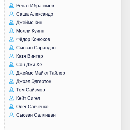
Ренат Ибрагимов
Саша Александр
Джеймс Кин
Молли Куинн
Фёдор Конюхов
Сьюзан Сарандон
Катя Винтер
Сон Джи Хё
Джеймс Майкл Тайлер
Джоэл Эдгертон
Том Сайзмор
Кейт Сигел
Олег Савченко
Сьюзан Салливан