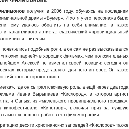
ксея Филимонова
Филимонов
получил в 2006 году, обучаясь на последнем
 криминальной драмы «Бумер». И хотя у его персонажа было
ени, ему удалось обратить на себя внимание, а также
о и талантливого артиста: классический «провинциальный
 запомнился зрителям.
 появлялись подобные роли, а он сам не раз высказывался
ть «плохих парней» в хороших фильмах, чем положительных
ьнейшем Алексей не изменил своей позиции: сегодня он
роектах, которые представляют для него интерес. Он также
оссийского авторского кино.
етка», где он сыграл ключевую роль, а ещё через два года
фильма Ивана Вырыпаева «Кислород», в котором артист
анта и Санька из «маленького провинциального городка».
а кинофестивале «Кинотавр», включая приз за лучшую
из самых успешных работ в его фильмографии.
ретацию десяти христианских заповедей «Кислород» также