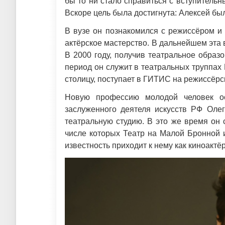
бы то ни стало справиться с вступитель
Вскоре цель была достигнута: Алексей бы
В вузе он познакомился с режиссёром 
актёрское мастерство. В дальнейшем эта 
В 2000 году, получив театральное образ
период он служит в театральных труппах 
столицу, поступает в ГИТИС на режиссёрс
Новую профессию молодой человек ос
заслуженного деятеля искусств РФ Олег
театральную студию. В это же время он 
числе которых Театр на Малой Бронной 
известность приходит к нему как киноактёр