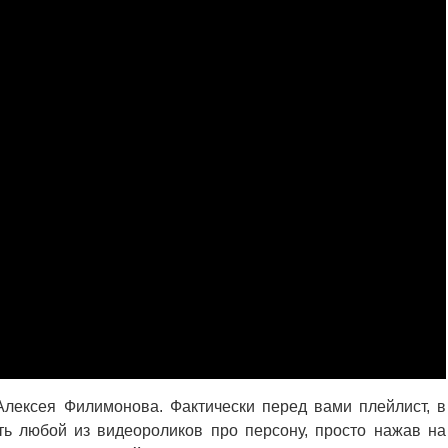
лексея Филимонова. Фактически перед вами плейлист, в
ь любой из видеороликов про персону, просто нажав на