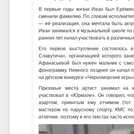
В первые годы жизни Иван был Ерёмины
сменили фамилию. По словам исполнителя
— её реализация, она мечтала быть актр
Иван занимался в музыкальной школе по к
ранних лет начал участвовать в различных
Его первое выступление состоялось в
Славутича», организацией которого зан
Афанасьевой был нужен мальчик с сакс
фонограмму. Немного позднее он начал п
на детском конкурсе «Черноморские игры
Призовые места артист занимал на к
участвовал в «Юрмале». Он говорил, чт
азартом, привитым ему отчимом (тот 
мастером по парусному спорту, КМС по
атлетике, поэтому в его текстах часто ис