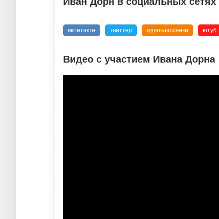
Иван Дорн в социальных сетях
вконтакте
твиттер
одноклассники
ютуб
Видео с участием Ивана Дорна