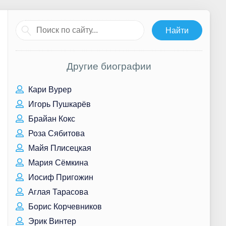
Другие биографии
Кари Вурер
Игорь Пушкарёв
Брайан Кокс
Роза Сябитова
Майя Плисецкая
Мария Сёмкина
Иосиф Пригожин
Аглая Тарасова
Борис Корчевников
Эрик Винтер