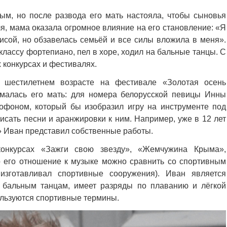
м, но после развода его мать настояла, чтобы сыновья
, мама оказала огромное влияние на его становление: «Я
исой, но обзавелась семьёй и все силы вложила в меня».
лассу фортепиано, пел в хоре, ходил на бальные танцы. С
 конкурсах и фестивалях.
 шестилетнем возрасте на фестивале «Золотая осень
ималась его мать: для номера белорусской певицы Инны
офоном, который бы изобразил игру на инструменте под
исать песни и аранжировки к ним. Например, уже в 12 лет
» Иван представил собственные работы.
онкурсах «Зажги свою звезду», «Жемчужина Крыма»,
о его отношение к музыке можно сравнить со спортивным
изготавливал спортивные сооружения). Иван является
 бальным танцам, имеет разряды по плаванию и лёгкой
пользуются спортивные термины.